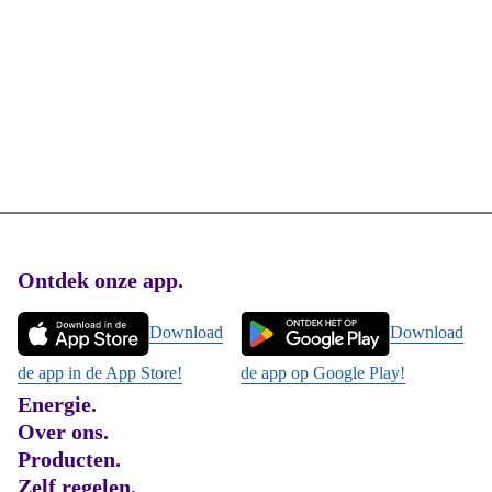
Footer
Ontdek onze app.
Download
Download
de app in de App Store!
de app op Google Play!
Energie.
Over ons.
Producten.
Zelf regelen.