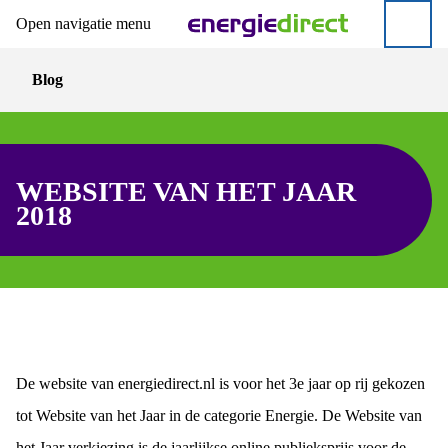
Open navigatie menu
Direct naar hoofdinhoud
Direct naar inloggen
Blog
WEBSITE VAN HET JAAR
2018
De website van energiedirect.nl is voor het 3e jaar op rij gekozen
tot Website van het Jaar in de categorie Energie. De Website van
het Jaar verkiezing is de jaarlijkse online publieksprijs voor de