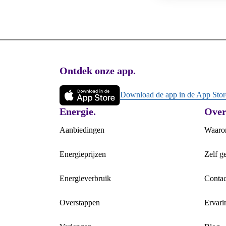
Ontdek onze app.
Footer
Download de app in de App Stor
Energie.
Over
Aanbiedingen
Waarom
Energieprijzen
Zelf g
Energieverbruik
Contac
Overstappen
Ervari