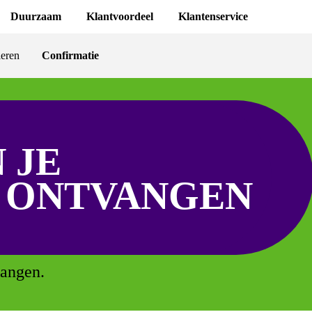
Duurzaam
Klantvoordeel
Klantenservice
eren
Confirmatie
 JE
 ONTVANGEN
vangen.