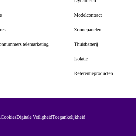
Dynamisch
s
Modelcontract
res
Zonnepanelen
onnummers telemarketing
Thuisbatterij
Isolatie
Referentieproducten
g
Cookies
Digitale Veiligheid
Toegankelijkheid