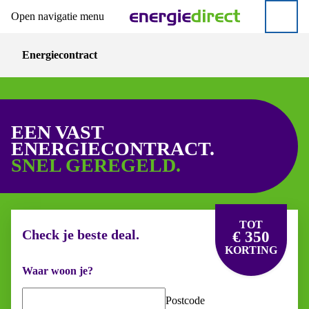
Open navigatie menu
Direct naar hoofdinhoud
Direct naar inloggen
Energiecontract
EEN VAST
ENERGIECONTRACT.
SNEL GEREGELD.
TOT
Check je beste deal.
€ 350
KORTING
Waar woon je?
Postcode