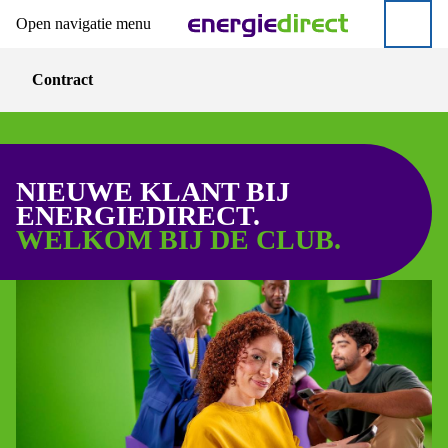
Open navigatie menu
Direct naar hoofdinhoud
Direct naar inloggen
Contract
NIEUWE KLANT BIJ
ENERGIEDIRECT.
WELKOM BIJ DE CLUB.